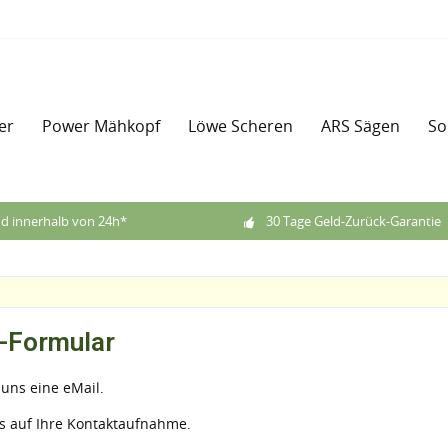
er
Power Mähkopf
Löwe Scheren
ARS Sägen
So
d innerhalb von 24h*
30 Tage Geld-Zurück-Garantie
-Formular
 uns eine eMail.
s auf Ihre Kontaktaufnahme.