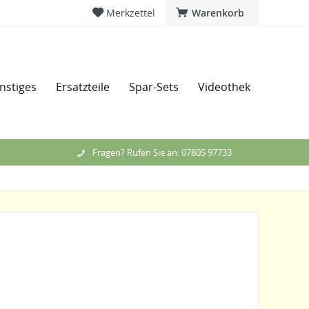
Merkzettel
Warenkorb
nstiges
Ersatzteile
Spar-Sets
Videothek
Messe
Fragen? Rufen Sie an: 07805 97733