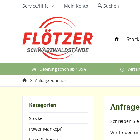
Service/Hilfe
Mein Konto
Suchen
Stock
Lieferung schon ab 4,95 €
Versan
Anfrage-Formular
Kategorien
Anfrage
Stocker
Schreiben Sie
Power Mähkopf
Wir freuen un
Löwe Scheren