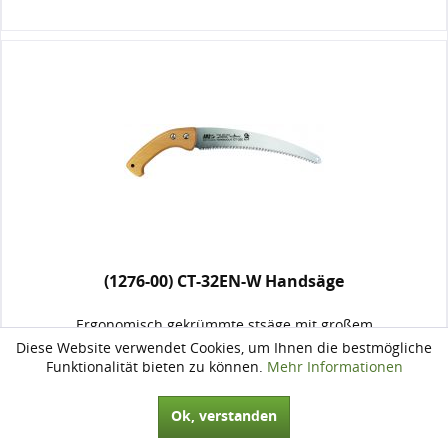
(1276-00) CT-32EN-W Handsäge
Ergonomisch gekrümmte stsäge mit großem
Buchenholzhakenheft vernickeltem Carbonstahl-Blatt
Diese Website verwendet Cookies, um Ihnen die bestmögliche
impulsgehärtetem und hartverchromtem Sägeblatt Stärke:
Funktionalität bieten zu können.
Mehr Informationen
1,2mm Zahnweite: 4mm Blattlänge: 320mm Gesamtlänge:
500mm
50,78 € *
Ok, verstanden