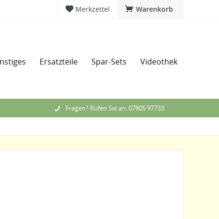
Merkzettel
Warenkorb
nstiges
Ersatzteile
Spar-Sets
Videothek
Messe
Fragen? Rufen Sie an: 07805 97733