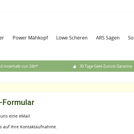
er
Power Mähkopf
Löwe Scheren
ARS Sägen
So
d innerhalb von 24h*
30 Tage Geld-Zurück-Garantie
-Formular
 uns eine eMail.
s auf Ihre Kontaktaufnahme.