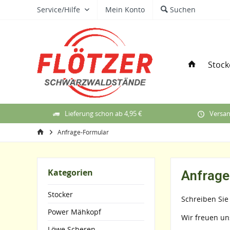
Service/Hilfe
Mein Konto
Suchen
Stock
Lieferung schon ab 4,95 €
Versan
Anfrage-Formular
Kategorien
Anfrage
Stocker
Schreiben Sie
Power Mähkopf
Wir freuen un
Löwe Scheren