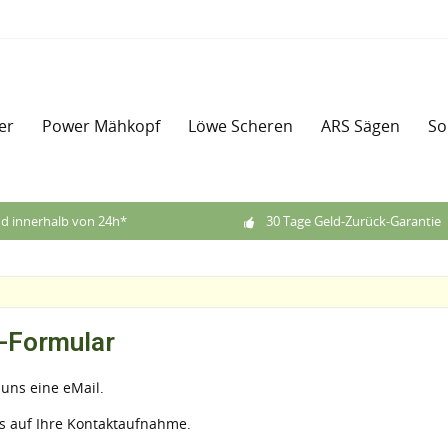
er
Power Mähkopf
Löwe Scheren
ARS Sägen
So
d innerhalb von 24h*
30 Tage Geld-Zurück-Garantie
-Formular
 uns eine eMail.
s auf Ihre Kontaktaufnahme.