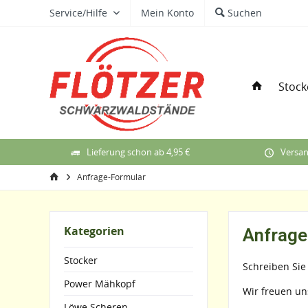
Service/Hilfe
Mein Konto
Suchen
Stock
Lieferung schon ab 4,95 €
Versan
Anfrage-Formular
Kategorien
Anfrage
Stocker
Schreiben Sie
Power Mähkopf
Wir freuen un
Löwe Scheren