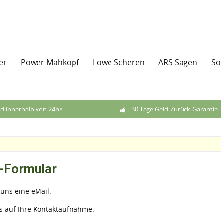
er
Power Mähkopf
Löwe Scheren
ARS Sägen
So
d innerhalb von 24h*
30 Tage Geld-Zurück-Garantie
-Formular
 uns eine eMail.
s auf Ihre Kontaktaufnahme.