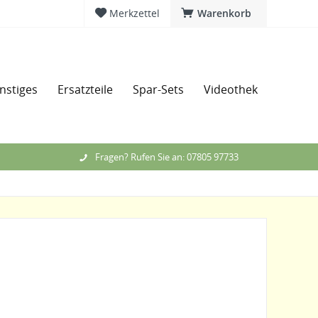
Merkzettel
Warenkorb
nstiges
Ersatzteile
Spar-Sets
Videothek
Messe
Fragen? Rufen Sie an: 07805 97733