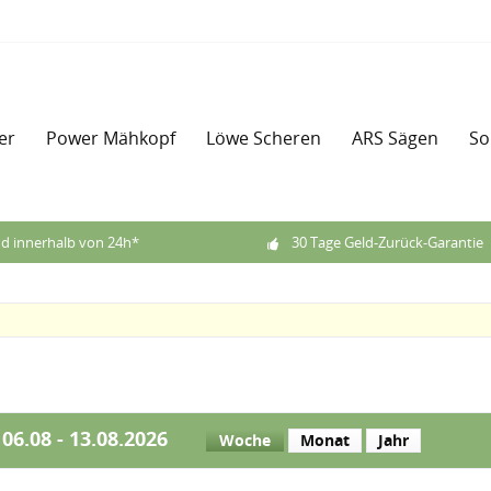
er
Power Mähkopf
Löwe Scheren
ARS Sägen
So
d innerhalb von 24h*
30 Tage Geld-Zurück-Garantie
06.08 - 13.08.2026
Woche
Monat
Jahr