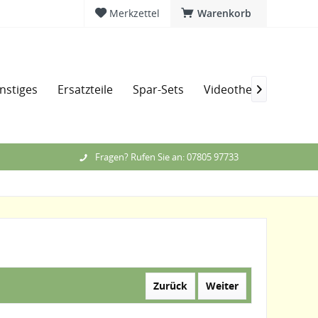
Merkzettel
Warenkorb
nstiges
Ersatzteile
Spar-Sets
Videothek
Messe

Fragen? Rufen Sie an: 07805 97733
Zurück
Weiter