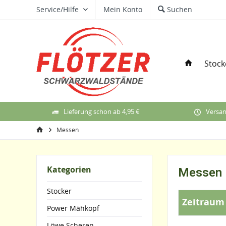
Service/Hilfe
Mein Konto
Suchen
Stock
Lieferung schon ab 4,95 €
Versan
Messen
Kategorien
Messen
Stocker
Zeitraum 
Power Mähkopf
Löwe Scheren