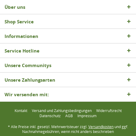
Über uns
Shop Service
Informationen
Service Hotline
Unsere Communitys
Unsere Zahlungsarten
Wir versenden mit:
Kontakt
Versand und Zahlungsbedingungen
Widerrufsrecht
Datenschutz
AGB
Impressum
* Alle Preise inkl. gesetzl. Mehrwertsteuer zzgl.
Versandkosten
und ggf.
Nachnahmegebühren, wenn nicht anders beschrieben