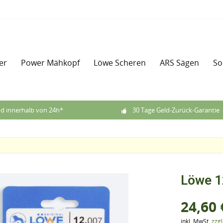
er
Power Mähkopf
Löwe Scheren
ARS Sägen
So
d innerhalb von 24h*
30 Tage Geld-Zurück-Garantie
Löwe 1
24,60 
inkl. MwSt.
zzg