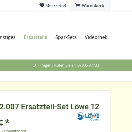
Merkzettel
Warenkorb
Ersatzteile
nstiges
Spar-Sets
Videothek
Messe
Fragen? Rufen Sie an: 07805 97733
2.007 Ersatzteil-Set Löwe 12
€ *
l. Versandkosten