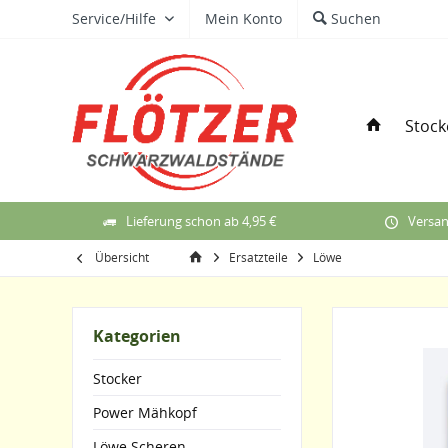
Service/Hilfe
Mein Konto
Suchen
Stock
Lieferung schon ab 4,95 €
Versan
Übersicht
Ersatzteile
Löwe
Kategorien
Stocker
Power Mähkopf
Löwe Scheren