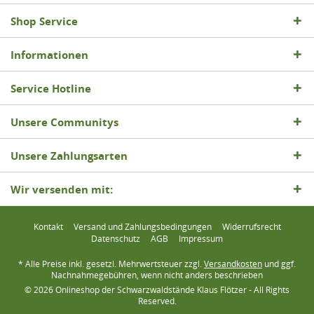
Shop Service
Informationen
Service Hotline
Unsere Communitys
Unsere Zahlungsarten
Wir versenden mit:
Kontakt
Versand und Zahlungsbedingungen
Widerrufsrecht
Datenschutz
AGB
Impressum
* Alle Preise inkl. gesetzl. Mehrwertsteuer zzgl.
Versandkosten
und ggf.
Nachnahmegebühren, wenn nicht anders beschrieben
© 2026 Onlineshop der Schwarzwaldstände Klaus Flötzer - All Rights
Reserved.