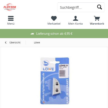
Menü
Merkzettel
Mein Konto
Warenkorb
Lieferung schon ab 4,95 €
Übersicht
Löwe