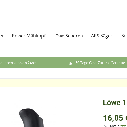
er
Power Mähkopf
Löwe Scheren
ARS Sägen
So
d innerhalb von 24h*
30 Tage Geld-Zurück-Garantie
Löwe 1
16,05 
inkl. MwSt.
zzg