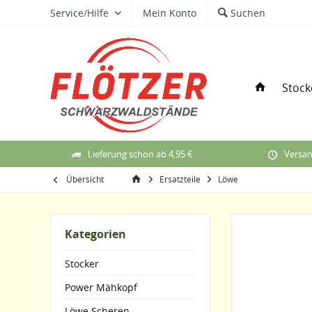
Service/Hilfe
Mein Konto
Suchen
Stock
Lieferung schon ab 4,95 €
Versan
Übersicht
Ersatzteile
Löwe
Kategorien
Stocker
Power Mähkopf
Löwe Scheren