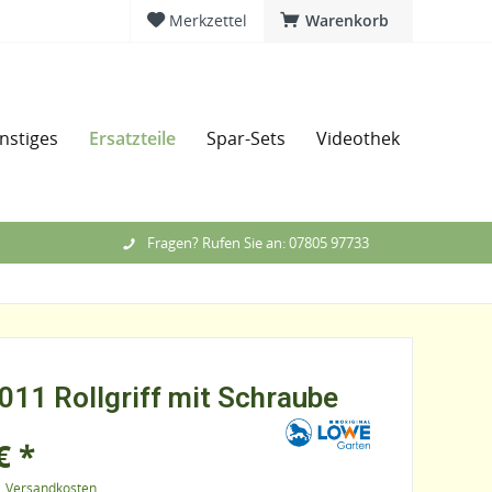
Merkzettel
Warenkorb
Ersatzteile
nstiges
Spar-Sets
Videothek
Messe
Fragen? Rufen Sie an: 07805 97733
011 Rollgriff mit Schraube
€ *
l. Versandkosten