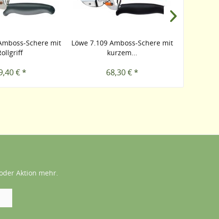
Amboss-Schere mit
Löwe 7.109 Amboss-Schere mit
Löwe 8.10
Rollgriff
kurzem...
gebo
9,40 € *
68,30 € *
oder Aktion mehr.