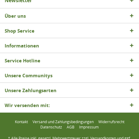
Newsletter
Über uns
Shop Service
Informationen
Service Hotline
Unsere Communitys
Unsere Zahlungsarten
Wir versenden mit:
Kontakt
Versand und Zahlungsbedingungen
Widerrufsrecht
Datenschutz
AGB
Impressum
* Alle Preise inkl. gesetzl. Mehrwertsteuer zzgl.
Versandkosten
und ggf.