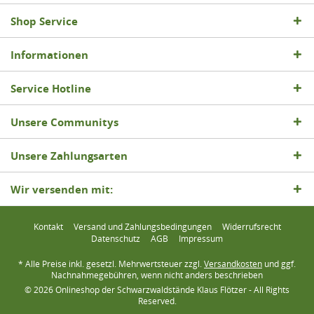
Shop Service
Informationen
Service Hotline
Unsere Communitys
Unsere Zahlungsarten
Wir versenden mit:
Kontakt
Versand und Zahlungsbedingungen
Widerrufsrecht
Datenschutz
AGB
Impressum
* Alle Preise inkl. gesetzl. Mehrwertsteuer zzgl.
Versandkosten
und ggf.
Nachnahmegebühren, wenn nicht anders beschrieben
© 2026 Onlineshop der Schwarzwaldstände Klaus Flötzer - All Rights
Reserved.